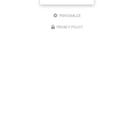
Entreprise d'énergies renouvelables à Narbonne
PERSONALIZE
3 bis avenue du Languedoc
11200 Canet
PRIVACY POLICY
06 46 87 31 38
06 25 89 05 90
Suivez-nous sur les réseaux sociaux
Envoyez un message
Nom Prénom
Société