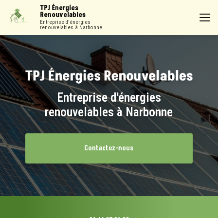
Aller
TPJ Énergies
au
Renouvelables
contenu
Entreprise d'énergies
renouvelables à Narbonne
principal
Entreprise d'énergies
renouvelables à Narbonne
Contactez-nous