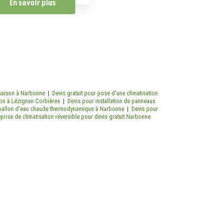
En savoir plus
e maison à Narbonne
|
Devis gratuit pour pose d’une climatisation
ison à Lézignan Corbières
|
Devis pour installation de panneaux
 ballon d’eau chaude thermodynamique à Narbonne
|
Devis pour
eprise de climatisation réversible pour devis gratuit Narbonne