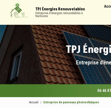
Navigation
Aller
Acc
au
TPJ Énergies Renouvelables
contenu
Entreprise d'énergies renouvelables à
Narbonne
principal
Entreprise d'én
06 46 87
Accueil
Entreprise de panneaux photovoltaïques