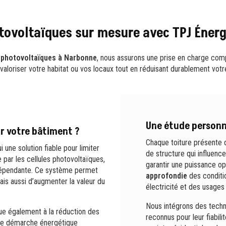
tovoltaïques sur mesure avec TPJ Éner
x photovoltaïques à Narbonne
, nous assurons une prise en charge compl
de valoriser votre habitat ou vos locaux tout en réduisant durablement vo
Une étude personn
ur votre bâtiment ?
Chaque toiture présente d
 une solution fiable pour limiter
de structure qui influenc
 par les cellules photovoltaïques,
garantir une puissance o
indépendante. Ce système permet
approfondie
des conditio
is aussi d’augmenter la valeur du
électricité et des usages
Nous intégrons des techn
ue également à la réduction des
reconnus pour leur fiabili
une démarche énergétique