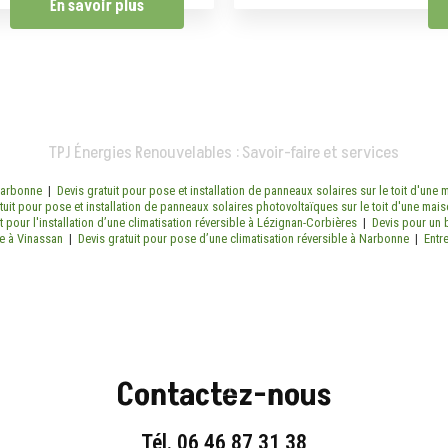
En savoir plus
TPJ Énergies Renouvelables : Savoir-faire et services
 Narbonne
|
Devis gratuit pour pose et installation de panneaux solaires sur le toit d'un
tuit pour pose et installation de panneaux solaires photovoltaïques sur le toit d'une ma
it pour l'installation d’une climatisation réversible à Lézignan-Corbières
|
Devis pour un
ie à Vinassan
|
Devis gratuit pour pose d’une climatisation réversible à Narbonne
|
Entr
Contactez-nous
Tél.
06 46 87 31 38