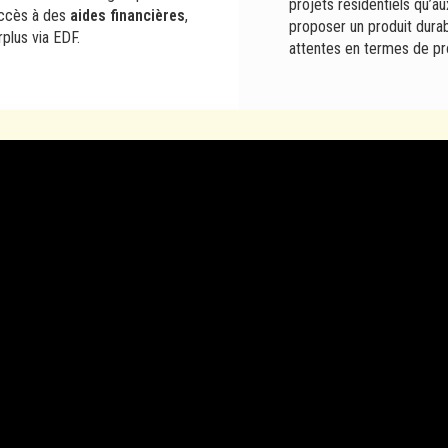
projets résidentiels qu’au
accès à des
aides financières
,
proposer un produit dura
rplus via EDF.
attentes en termes de pr