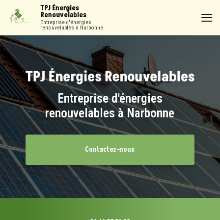
Aller
TPJ Énergies
au
Renouvelables
contenu
Entreprise d'énergies
renouvelables à Narbonne
principal
Entreprise d'énergies
renouvelables à Narbonne
Contactez-nous