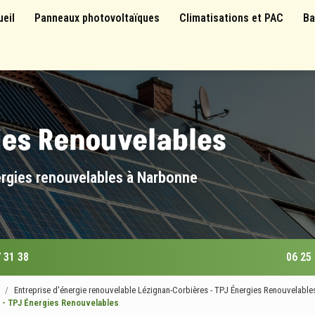
 principale
ueil
Panneaux photovoltaïques
Climatisations et PAC
Ba
ergies renouvelables à Narbonne
 31 38
06 25
Entreprise d'énergie renouvelable Lézignan-Corbières - TPJ Énergies Renouvelable
 - TPJ Énergies Renouvelables