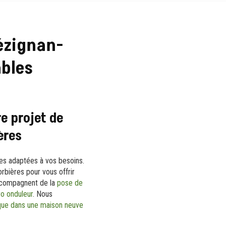
ézignan-
ables
e projet de
ères
ires adaptées à vos besoins.
rbières pour vous offrir
ccompagnent de la
pose de
ro onduleur
. Nous
ique dans une maison neuve