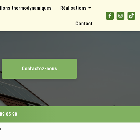
llons thermodynamiques
Réalisations
Panneaux photovoltaïques
Contact
Climatisations et pompes à chaleur
Ballons thermodynamiques
Contactez-nous
 89 05 90
s