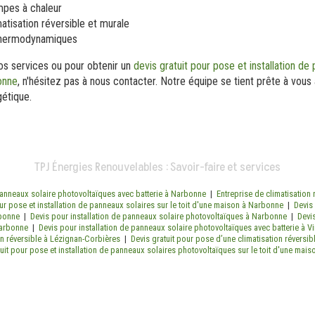
ompes à chaleur
matisation réversible et murale
thermodynamiques
nos services ou pour obtenir un
devis gratuit pour pose et installation de 
onne
, n'hésitez pas à nous contacter. Notre équipe se tient prête à vo
gétique.
TPJ Énergies Renouvelables : Savoir-faire et services
 panneaux solaire photovoltaïques avec batterie à Narbonne
|
Entreprise de climatisation 
our pose et installation de panneaux solaires sur le toit d'une maison à Narbonne
|
Devis
rbonne
|
Devis pour installation de panneaux solaire photovoltaïques à Narbonne
|
Devi
 Narbonne
|
Devis pour installation de panneaux solaire photovoltaïques avec batterie à V
tion réversible à Lézignan-Corbières
|
Devis gratuit pour pose d’une climatisation réversibl
tuit pour pose et installation de panneaux solaires photovoltaïques sur le toit d'une mai