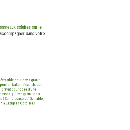
panneaux solaires sur le
us accompagner dans votre
réversible pour devis gratuit
 pour un ballon d’eau chaude
s gratuit pour pose d’une
inassan
|
Devis gratuit pour
e ( Split / console / Gainable )
son à Lézignan Corbières