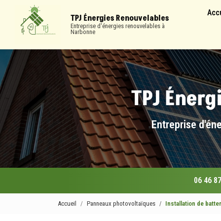
Navigation
Aller
Acc
au
TPJ Énergies Renouvelables
contenu
Entreprise d'énergies renouvelables à
Narbonne
principal
Entreprise d'én
06 46 87
Accueil
Panneaux photovoltaïques
Installation de bat