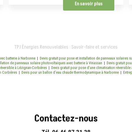
En savoir plus
TPJ Énergies Renouvelables : Savoir-faire et services
avec batterie à Narbonne
|
Devis gratuit pour pose et installation de panneaux solaires s
allation de panneaux solaire photovoltaïques avec batterie à Vinassan
|
Devis gratuit pou
n réversible à Lézignan-Corbières
|
Devis gratuit pour pose d’une climatisation réversibl
an Corbières
|
Devis pour un ballon d’eau chaude thermodynamique à Narbonne
|
Entrep
Contactez-nous