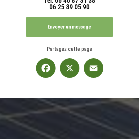
Tél.
06 46 87 31 38
06 25 89 05 90
Envoyer un message
Partagez cette page
Facebook
X
Email