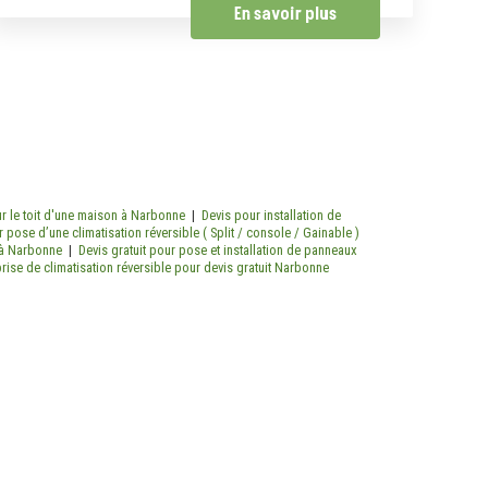
En savoir plus
ur le toit d'une maison à Narbonne
|
Devis pour installation de
r pose d’une climatisation réversible ( Split / console / Gainable )
e à Narbonne
|
Devis gratuit pour pose et installation de panneaux
rise de climatisation réversible pour devis gratuit Narbonne