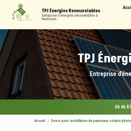
Navigation
Aller
Acc
au
TPJ Énergies Renouvelables
contenu
Entreprise d'énergies renouvelables à
Narbonne
principal
Entreprise d'én
06 46 87
Accueil
Devis pour installation de panneaux solaire phot