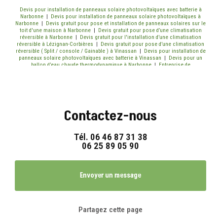
Devis pour installation de panneaux solaire photovoltaïques avec batterie à
Narbonne
|
Devis pour installation de panneaux solaire photovoltaïques à
Narbonne
|
Devis gratuit pour pose et installation de panneaux solaires sur le
toit d'une maison à Narbonne
|
Devis gratuit pour pose d’une climatisation
réversible à Narbonne
|
Devis gratuit pour l'installation d’une climatisation
réversible à Lézignan-Corbières
|
Devis gratuit pour pose d’une climatisation
réversible ( Split / console / Gainable ) à Vinassan
|
Devis pour installation de
panneaux solaire photovoltaïques avec batterie à Vinassan
|
Devis pour un
ballon d’eau chaude thermodynamique à Narbonne
|
Entreprise de
climatisation réversible pour devis gratuit Narbonne
|
Devis gratuit pour pose
et installation de panneaux solaires photovoltaïques sur le toit d'une maison à
Lézignan Corbières
Contactez-nous
Tél.
06 46 87 31 38
06 25 89 05 90
Envoyer un message
Partagez cette page