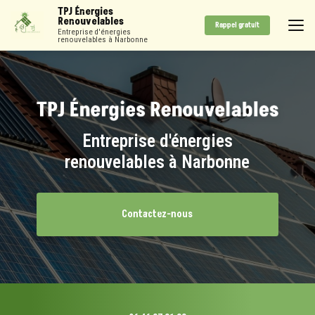
Aller
TPJ Énergies
au
Renouvelables
Rappel gratuit
contenu
Entreprise d'énergies
renouvelables à Narbonne
principal
Entreprise d'énergies
renouvelables à Narbonne
Contactez-nous