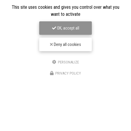
This site uses cookies and gives you control over what you
want to activate
OK, accept all
Deny all cookies
TPJ Énergies Renouvelables
PERSONALIZE
PRIVACY POLICY
Entreprise d'énergies renouvelables à Narbonne
3 bis avenue du Languedoc
11200 Canet
06 46 87 31 38
06 25 89 05 90
Suivez-nous sur les réseaux sociaux