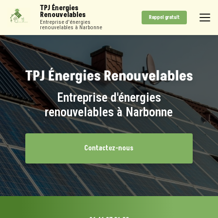
Aller
TPJ Énergies
au
Renouvelables
Rappel gratuit
contenu
Entreprise d'énergies
renouvelables à Narbonne
principal
Entreprise d'énergies
renouvelables à Narbonne
Contactez-nous