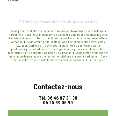
TPJ Énergies Renouvelables : Savoir-faire et services
Devis pour installation de panneaux solaire photovoltaïques avec batterie à
Narbonne
|
Devis pour installation de panneaux solaire photovoltaïques avec
batterie à Vinassan
|
Devis gratuit pour pose d’une climatisation réversible à
Narbonne
|
Devis gratuit pour l'installation d’une climatisation réversible à
Lézignan-Corbières
|
Devis pour installation de panneaux solaire
photovoltaïques à Narbonne
|
Devis gratuit pour pose d’une climatisation
réversible ( Split / console / Gainable ) à Vinassan
|
Devis gratuit pour pose et
installation de panneaux solaires sur le toit d'une maison à Narbonne
|
Devis
pour un ballon d’eau chaude thermodynamique à Narbonne
|
Entreprise de
climatisation réversible pour devis gratuit Narbonne
|
Devis gratuit pour pose
et installation de panneaux solaires photovoltaïques sur le toit d'une maison à
Lézignan Corbières
Contactez-nous
Tél.
06 46 87 31 38
06 25 89 05 90