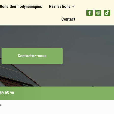
llons thermodynamiques
Réalisations
Panneaux photovoltaïques
Contact
Climatisations et pompes à chaleur
Ballons thermodynamiques
Contactez-nous
 89 05 90
s