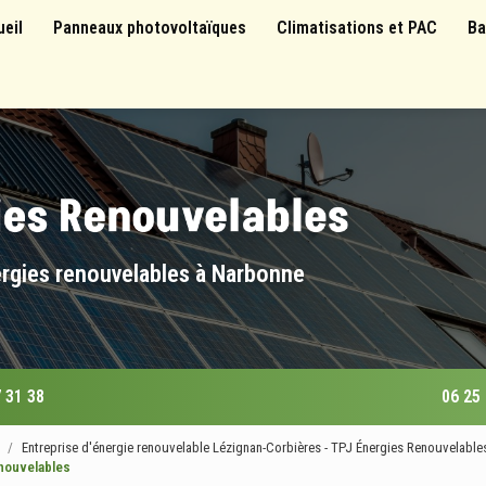
 principale
ueil
Panneaux photovoltaïques
Climatisations et PAC
Ba
ergies renouvelables à Narbonne
 31 38
06 25
Entreprise d'énergie renouvelable Lézignan-Corbières - TPJ Énergies Renouvelable
nouvelables