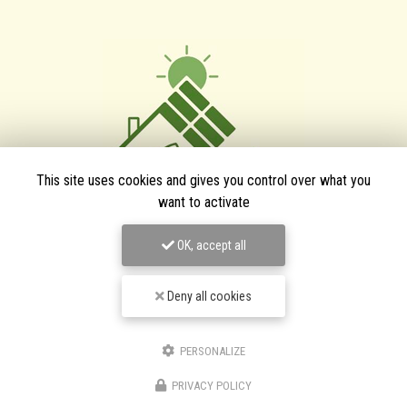
This site uses cookies and gives you control over what you
want to activate
TPJ Énergies Renouvelables
OK, accept all
Entreprise d'énergies renouvelables à Narbonne
Deny all cookies
3 bis avenue du Languedoc
11200 Canet
PERSONALIZE
06 46 87 31 38
06 25 89 05 90
PRIVACY POLICY
Suivez-nous sur les réseaux sociaux