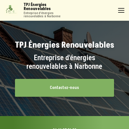
Aller
TPJ Énergies
au
Renouvelables
contenu
Entreprise d'énergies
renouvelables à Narbonne
principal
Entreprise d'énergies
renouvelables à Narbonne
Contactez-nous