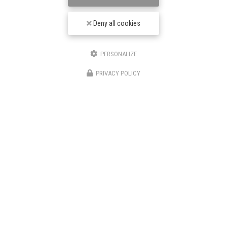
Deny all cookies
TPJ Énergies Renouvelables
Entreprise d'énergies renouvelables à Narbonne
PERSONALIZE
3 bis avenue du Languedoc
PRIVACY POLICY
11200 Canet
06 46 87 31 38
06 25 89 05 90
Suivez-nous sur les réseaux sociaux
Envoyez un message