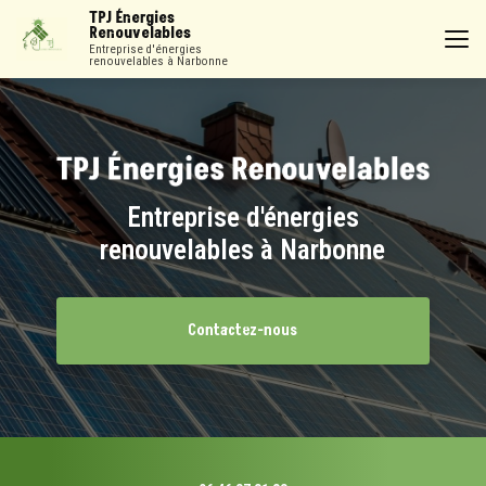
Aller
TPJ Énergies
au
Renouvelables
contenu
Entreprise d'énergies
renouvelables à Narbonne
principal
Entreprise d'énergies
renouvelables à Narbonne
Contactez-nous