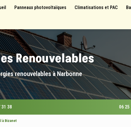
 principale
ueil
Panneaux photovoltaïques
Climatisations et PAC
Ba
ergies renouvelables à Narbonne
 31 38
06 25
 à Bizanet