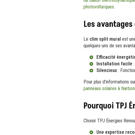
de ballon thermodynamique
photovoltaïques
.
Les avantages 
Le
clim split mural
est une
quelques-uns de ses avanta
Efficacité énergéti
Installation facile
:
Silencieux
: Fonctio
Pour plus d'informations s
panneaux solaires à Narbo
Pourquoi TPJ É
Choisir TPJ Énergies Renouv
Une expertise rec