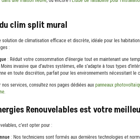
 dans une maison neuve
, ou encore l'
Étude de faisabilité pour l'installa
du clim split mural
 solution de climatisation efficace et discrète, idéale pour les habitation
ges :
que
: Réduit votre consommation d'énergie tout en maintenant une temp
 Moins invasive que d'autres systèmes, elle s'adapte à tous types d'intér
nne en toute discrétion, parfait pour les environnements nécessitant le 
ur nos services, consultez nos pages dédiées aux
panneaux photovoltaïq
nne
.
nergies Renouvelables est votre meille
elables, c'est opter pour :
onnue
: Nos techniciens sont formés aux dernières technologies et norm