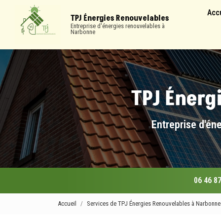
Navigation
Aller
Acc
au
TPJ Énergies Renouvelables
contenu
Entreprise d'énergies renouvelables à
Narbonne
principal
Entreprise d'én
06 46 87
Accueil
Services de TPJ Énergies Renouvelables à Narbonne