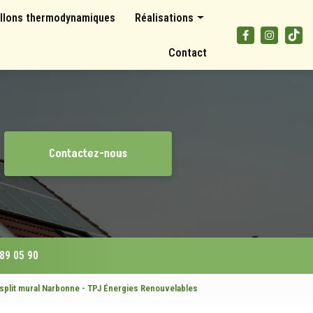
llons thermodynamiques
Réalisations
Panneaux photovoltaïques
Contact
Climatisations et pompes à chaleur
Ballons thermodynamiques
Contactez-nous
 89 05 90
 split mural Narbonne - TPJ Énergies Renouvelables