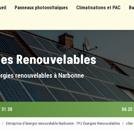
 principale
ueil
Panneaux photovoltaïques
Climatisations et PAC
Ba
ergies renouvelables à Narbonne
 31 38
06 25
Entreprise d'énergie renouvelable Narbonne - TPJ Énergies Renouvelables
clim