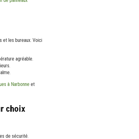
tion de panneaux
s et les bureaux. Voici
érature agréable.
ieurs.
calme.
ues à Narbonne
et
ur choix
es de sécurité.