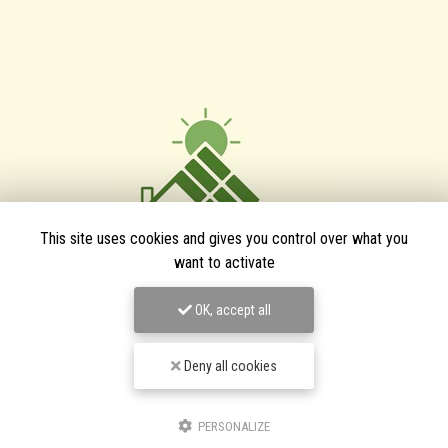
This site uses cookies and gives you control over what you
want to activate
OK, accept all
TPJ Énergies Renouvelables
Entreprise d'énergies renouvelables à Narbonne
Deny all cookies
3 bis avenue du Languedoc
11200 Canet
PERSONALIZE
06 46 87 31 38