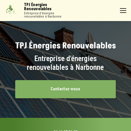
Aller
TPJ Énergies
au
Renouvelables
contenu
Entreprise d'énergies
renouvelables à Narbonne
principal
Entreprise d'énergies
renouvelables à Narbonne
Contactez-nous