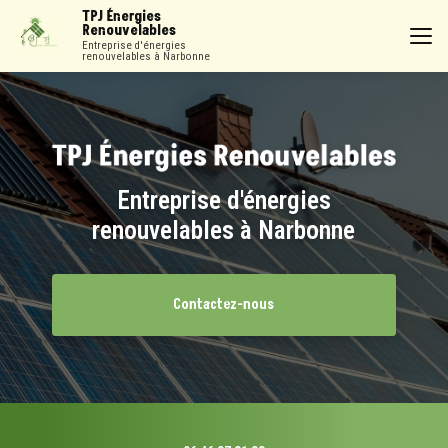
Aller
TPJ Énergies
au
Renouvelables
contenu
Entreprise d'énergies
renouvelables à Narbonne
principal
Entreprise d'énergies
renouvelables à Narbonne
Contactez-nous