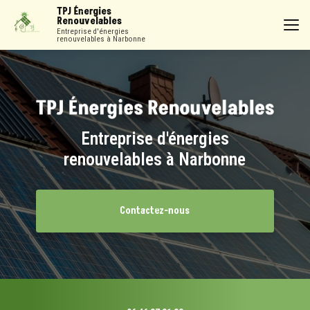
Aller
TPJ Énergies
au
Renouvelables
contenu
Entreprise d'énergies
renouvelables à Narbonne
principal
Entreprise d'énergies
renouvelables à Narbonne
Contactez-nous