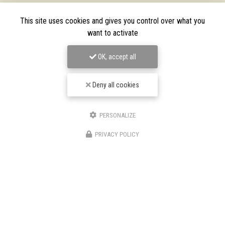
This site uses cookies and gives you control over what you
want to activate
OK, accept all
Deny all cookies
PERSONALIZE
TPJ Énergies Renouvelables
PRIVACY POLICY
Entreprise d'énergies renouvelables à Narbonne
3 bis avenue du Languedoc
11200 Canet
06 46 87 31 38
06 25 89 05 90
Suivez-nous sur les réseaux sociaux