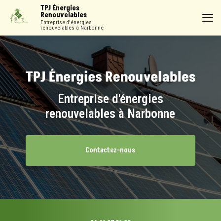
Aller
TPJ Énergies
au
Renouvelables
contenu
Entreprise d'énergies
renouvelables à Narbonne
principal
Entreprise d'énergies
renouvelables à Narbonne
Contactez-nous