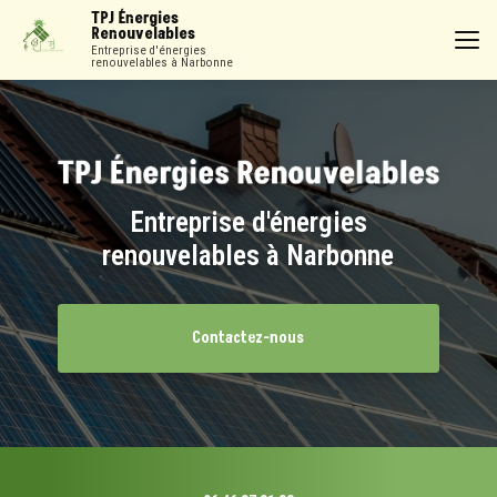
Aller
TPJ Énergies
au
Renouvelables
contenu
Entreprise d'énergies
renouvelables à Narbonne
principal
Entreprise d'énergies
renouvelables à Narbonne
Contactez-nous