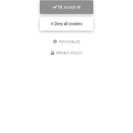
OK, accept all
Deny all cookies
TPJ Énergies Renouvelables
PERSONALIZE
Entreprise d'énergies renouvelables à Narbonne
PRIVACY POLICY
3 bis avenue du Languedoc
11200 Canet
06 46 87 31 38
06 25 89 05 90
Suivez-nous sur les réseaux sociaux