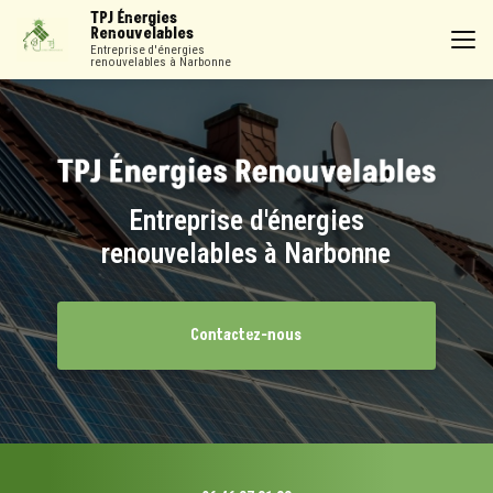
Aller
TPJ Énergies
au
Renouvelables
contenu
Entreprise d'énergies
renouvelables à Narbonne
principal
Entreprise d'énergies
renouvelables à Narbonne
Contactez-nous