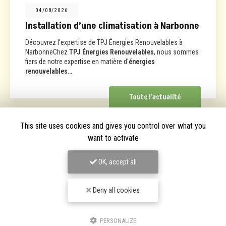
01/07/2026
n d’une climatisation à Narbonne
Installatio
ertise de TPJ Énergies Renouvelables à
Chez
TPJ Énerg
TPJ Énergies Renouvelables
, nous sommes
proposer nos se
xpertise en matière d'
énergies
Narbonne et ses
…
Toute l'actualité
This site uses cookies and gives you control over what you
want to activate
OK, accept all
Deny all cookies
PERSONALIZE