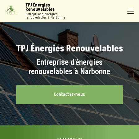
Aller
TPJ Énergies
au
Renouvelables
contenu
Entreprise d'énergies
renouvelables à Narbonne
principal
Entreprise d'énergies
renouvelables à Narbonne
Contactez-nous