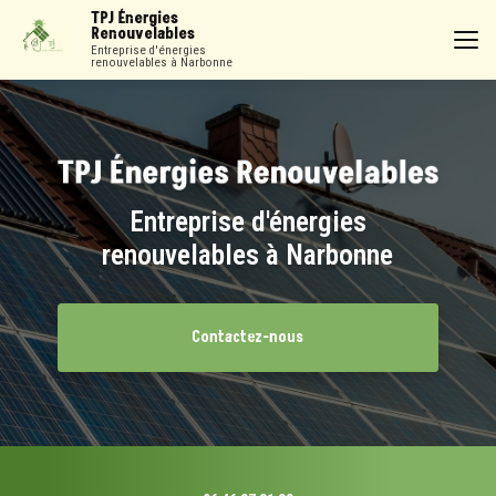
Aller
TPJ Énergies
au
Renouvelables
contenu
Entreprise d'énergies
renouvelables à Narbonne
principal
Entreprise d'énergies
renouvelables à Narbonne
Contactez-nous