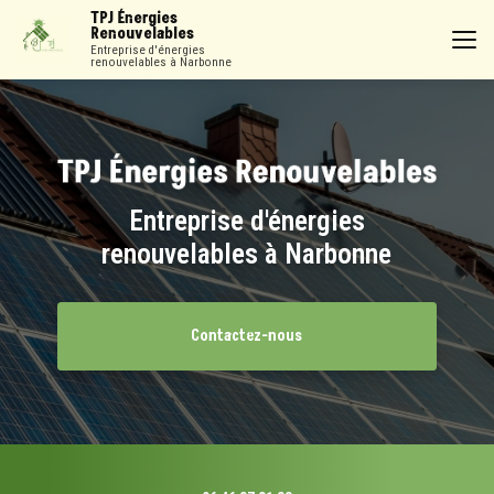
Aller
TPJ Énergies
au
Renouvelables
contenu
Entreprise d'énergies
renouvelables à Narbonne
principal
Entreprise d'énergies
renouvelables à Narbonne
Contactez-nous