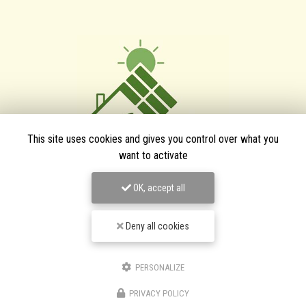
This site uses cookies and gives you control over what you
want to activate
TPJ Énergies Renouvelables
OK, accept all
Entreprise d'énergies renouvelables à Narbonne
Deny all cookies
3 bis avenue du Languedoc
11200 Canet
PERSONALIZE
06 46 87 31 38
06 25 89 05 90
PRIVACY POLICY