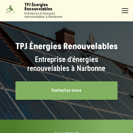
Aller
TPJ Énergies
au
Renouvelables
contenu
Entreprise d'énergies
renouvelables à Narbonne
principal
Entreprise d'énergies
renouvelables à Narbonne
Contactez-nous