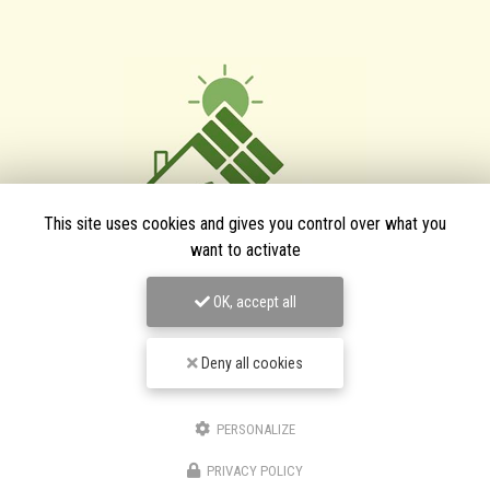
This site uses cookies and gives you control over what you
want to activate
TPJ Énergies Renouvelables
OK, accept all
Entreprise d'énergies renouvelables à Narbonne
Deny all cookies
3 bis avenue du Languedoc
11200 Canet
PERSONALIZE
06 46 87 31 38
06 25 89 05 90
PRIVACY POLICY