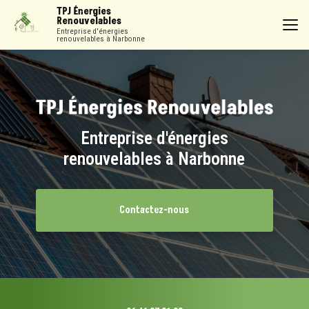
Aller
TPJ Énergies
au
Renouvelables
contenu
Entreprise d'énergies
renouvelables à Narbonne
principal
Entreprise d'énergies
renouvelables à Narbonne
Contactez-nous