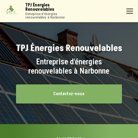
Aller
TPJ Énergies
au
Renouvelables
contenu
Entreprise d'énergies
renouvelables à Narbonne
principal
Entreprise d'énergies
renouvelables à Narbonne
Contactez-nous