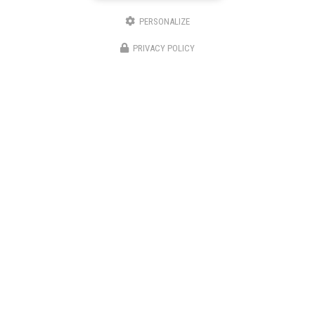
3 bis avenue du Languedoc
PERSONALIZE
11200 Canet
PRIVACY POLICY
06 46 87 31 38
06 25 89 05 90
Suivez-nous sur les réseaux sociaux
Envoyez un message
Nom Prénom
Société
Email