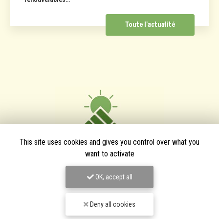
Toute l'actualité
This site uses cookies and gives you control over what you
want to activate
OK, accept all
TPJ Énergies Renouvelables
Deny all cookies
Entreprise d'énergies renouvelables à Narbonne