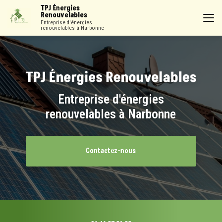
Aller
TPJ Énergies
au
Renouvelables
contenu
Entreprise d'énergies
renouvelables à Narbonne
principal
Entreprise d'énergies
renouvelables à Narbonne
Contactez-nous