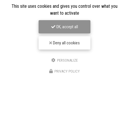
TPJ Énergies Renouvelables
This site uses cookies and gives you control over what you
want to activate
Entreprise d'énergies renouvelables à Narbonne
3 bis avenue du Languedoc
OK, accept all
11200 Canet
06 46 87 31 38
Deny all cookies
06 25 89 05 90
Suivez-nous sur les réseaux sociaux
PERSONALIZE
PRIVACY POLICY
Envoyez un message
Nom Prénom