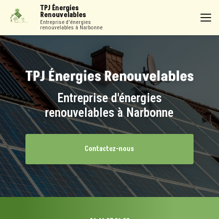
Aller
TPJ Énergies
au
Renouvelables
contenu
Entreprise d'énergies
renouvelables à Narbonne
principal
Entreprise d'énergies
renouvelables à Narbonne
Contactez-nous