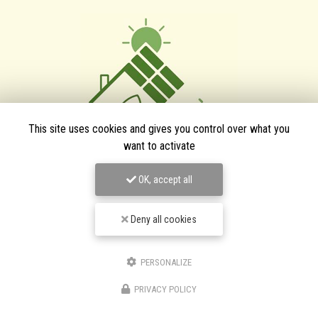
This site uses cookies and gives you control over what you
want to activate
TPJ Énergies Renouvelables
OK, accept all
Entreprise d'énergies renouvelables à Narbonne
Deny all cookies
3 bis avenue du Languedoc
11200 Canet
06 46 87 31 38
PERSONALIZE
06 25 89 05 90
PRIVACY POLICY
Suivez-nous sur les réseaux sociaux