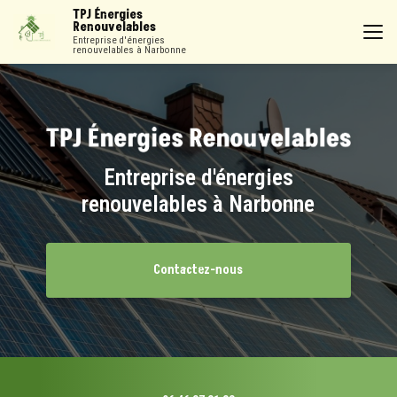
Aller
TPJ Énergies
au
Renouvelables
contenu
Entreprise d'énergies
renouvelables à Narbonne
principal
Entreprise d'énergies
renouvelables à Narbonne
Contactez-nous