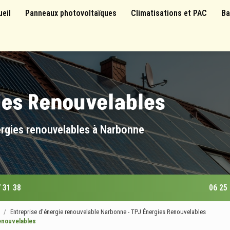
 principale
ueil
Panneaux photovoltaïques
Climatisations et PAC
Ba
ergies renouvelables à Narbonne
 31 38
06 25
Entreprise d'énergie renouvelable Narbonne - TPJ Énergies Renouvelables
enouvelables