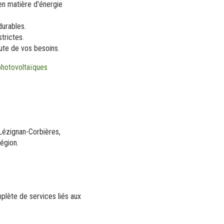
en matière d'énergie
durables.
trictes.
ute de vos besoins.
photovoltaïques
 Lézignan-Corbières,
égion.
plète de services liés aux