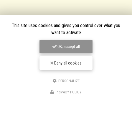
This site uses cookies and gives you control over what you
want to activate
OK, accept all
Deny all cookies
PERSONALIZE
TPJ Énergies Renouvelables
PRIVACY POLICY
Entreprise d'énergies renouvelables à Narbonne
3 bis avenue du Languedoc
11200 Canet
06 46 87 31 38
06 25 89 05 90