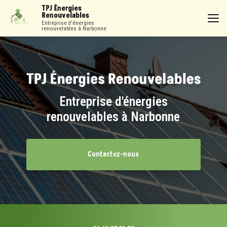
Aller
TPJ Énergies
au
Renouvelables
contenu
Entreprise d'énergies
renouvelables à Narbonne
principal
Entreprise d'énergies
renouvelables à Narbonne
Contactez-nous