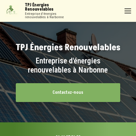
Aller
TPJ Énergies
au
Renouvelables
contenu
Entreprise d'énergies
renouvelables à Narbonne
principal
Entreprise d'énergies
renouvelables à Narbonne
Contactez-nous