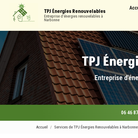
Navigation
Aller
Acc
au
TPJ Énergies Renouvelables
contenu
Entreprise d'énergies renouvelables à
Narbonne
principal
Entreprise d'én
06 46 87
Accueil
Services de TPJ Énergies Renouvelables à Narbonne