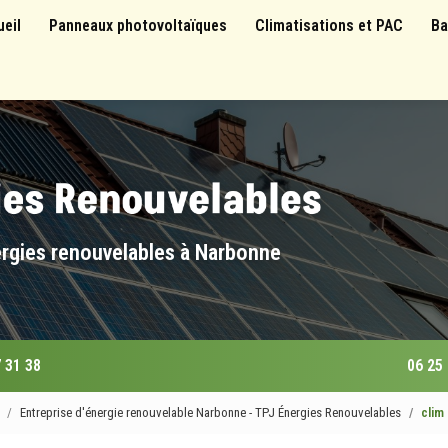
 principale
ueil
Panneaux photovoltaïques
Climatisations et PAC
Ba
ergies renouvelables à Narbonne
 31 38
06 25
Entreprise d'énergie renouvelable Narbonne - TPJ Énergies Renouvelables
clim