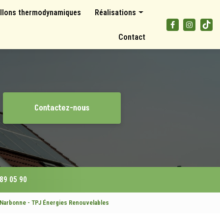
llons thermodynamiques
Réalisations
Panneaux photovoltaïques
Contact
Climatisations et pompes à chaleur
Ballons thermodynamiques
Contactez-nous
 89 05 90
 Narbonne - TPJ Énergies Renouvelables