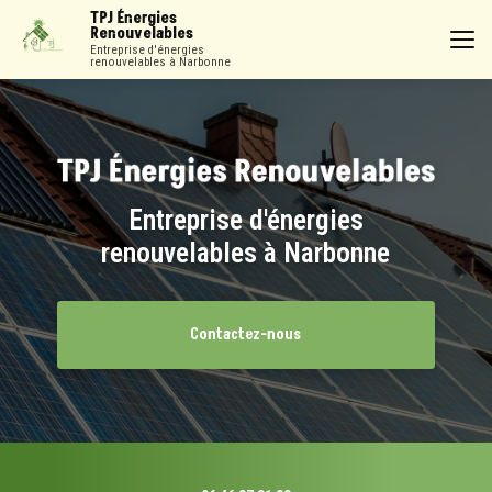
Aller
TPJ Énergies
au
Renouvelables
contenu
Entreprise d'énergies
renouvelables à Narbonne
principal
Entreprise d'énergies
renouvelables à Narbonne
Contactez-nous