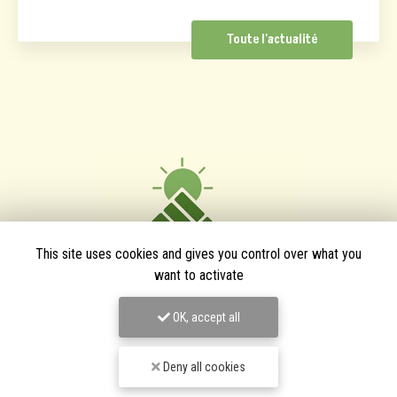
Toute l'actualité
This site uses cookies and gives you control over what you
want to activate
OK, accept all
TPJ Énergies Renouvelables
Deny all cookies
Entreprise d'énergies renouvelables à Narbonne