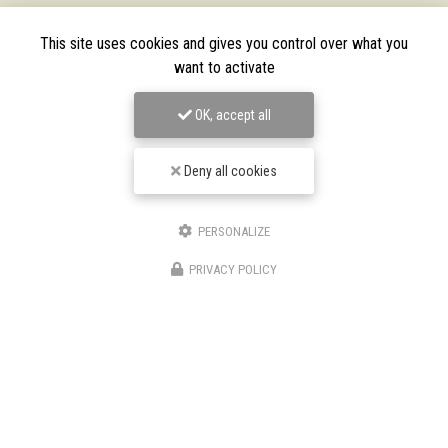
This site uses cookies and gives you control over what you
want to activate
OK, accept all
Deny all cookies
PERSONALIZE
TPJ Énergies Renouvelables
PRIVACY POLICY
Entreprise d'énergies renouvelables à Narbonne
3 bis avenue du Languedoc
11200 Canet
06 46 87 31 38
06 25 89 05 90
Suivez-nous sur les réseaux sociaux