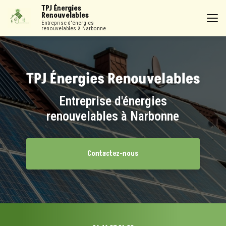
Aller
TPJ Énergies
au
Renouvelables
contenu
Entreprise d'énergies
renouvelables à Narbonne
principal
Entreprise d'énergies
renouvelables à Narbonne
Contactez-nous