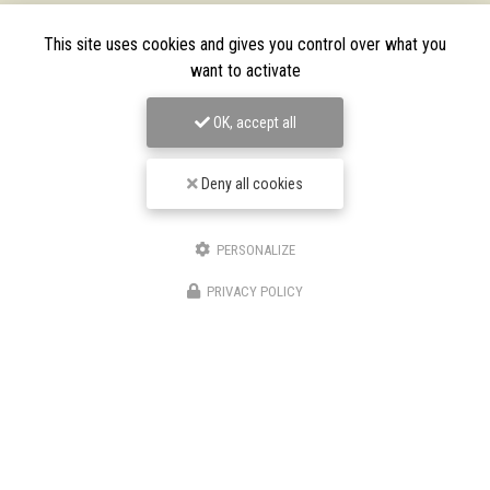
This site uses cookies and gives you control over what you
want to activate
OK, accept all
Deny all cookies
PERSONALIZE
TPJ Énergies Renouvelables
PRIVACY POLICY
Entreprise d'énergies renouvelables à Narbonne
3 bis avenue du Languedoc
11200 Canet
06 46 87 31 38
06 25 89 05 90
Suivez-nous sur les réseaux sociaux