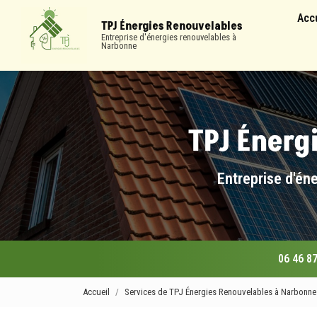
Navigation
Aller
Acc
au
TPJ Énergies Renouvelables
contenu
Entreprise d'énergies renouvelables à
Narbonne
principal
Entreprise d'én
06 46 87
Accueil
Services de TPJ Énergies Renouvelables à Narbonne