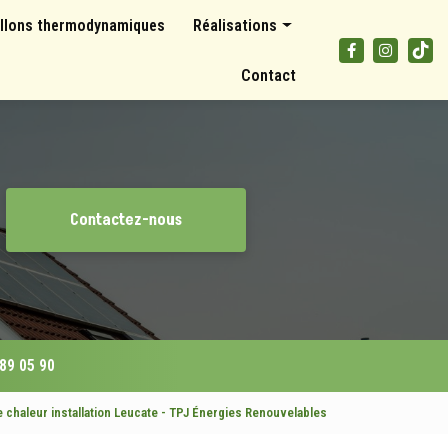
llons thermodynamiques
Réalisations
Panneaux photovoltaïques
Contact
Climatisations et pompes à chaleur
Ballons thermodynamiques
Contactez-nous
 89 05 90
chaleur installation Leucate - TPJ Énergies Renouvelables