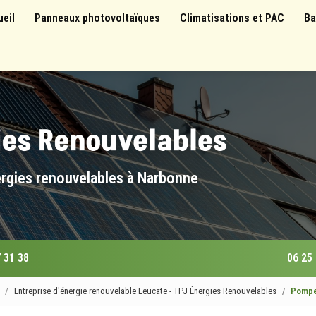
 principale
ueil
Panneaux photovoltaïques
Climatisations et PAC
Ba
ergies renouvelables à Narbonne
 31 38
06 25
Entreprise d'énergie renouvelable Leucate - TPJ Énergies Renouvelables
Pompe 