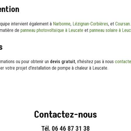
ention
équipe intervient également à
Narbonne
,
Lézignan-Corbières
, et
Coursan
 matière de
panneau photovoltaïque à Leucate
et
panneau solaire à Leu
s
mations ou pour obtenir un
devis gratuit
, n'hésitez pas à nous
contacte
iser votre projet d'installation de pompe à chaleur à Leucate.
Contactez-nous
Tél.
06 46 87 31 38