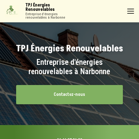
Aller
TPJ Énergies
au
Renouvelables
contenu
Entreprise d'énergies
renouvelables à Narbonne
principal
Entreprise d'énergies
renouvelables à Narbonne
Contactez-nous