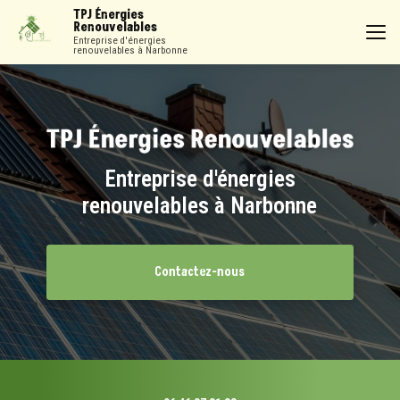
Aller
TPJ Énergies
au
Renouvelables
contenu
Entreprise d'énergies
renouvelables à Narbonne
principal
Entreprise d'énergies
renouvelables à Narbonne
Contactez-nous