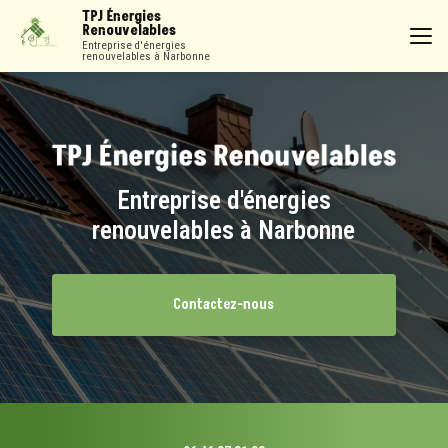
Aller
TPJ Énergies
au
Renouvelables
contenu
Entreprise d'énergies
renouvelables à Narbonne
principal
Entreprise d'énergies
renouvelables à Narbonne
Contactez-nous