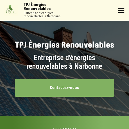
Aller
TPJ Énergies
au
Renouvelables
contenu
Entreprise d'énergies
renouvelables à Narbonne
principal
Entreprise d'énergies
renouvelables à Narbonne
Contactez-nous