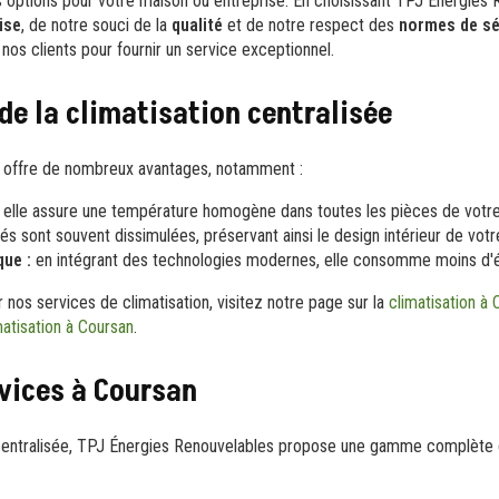
es options pour votre maison ou entreprise. En choisissant TPJ Énergies
ise
, de notre souci de la
qualité
et de notre respect des
normes de sé
os clients pour fournir un service exceptionnel.
de la climatisation centralisée
ée offre de nombreux avantages, notamment :
elle assure une température homogène dans toutes les pièces de votr
tés sont souvent dissimulées, préservant ainsi le design intérieur de vot
que :
en intégrant des technologies modernes, elle consomme moins d'é
r nos services de climatisation, visitez notre page sur la
climatisation à
imatisation à Coursan
.
vices à Coursan
n centralisée, TPJ Énergies Renouvelables propose une gamme complète 