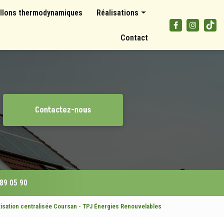
llons thermodynamiques
Réalisations
Panneaux photovoltaïques
Contact
Climatisations et pompes à chaleur
Ballons thermodynamiques
Contactez-nous
 89 05 90
tisation centralisée Coursan - TPJ Énergies Renouvelables