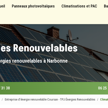
 principale
ueil
Panneaux photovoltaïques
Climatisations et PAC
Ba
ergies renouvelables à Narbonne
 31 38
06 25
Entreprise d'énergie renouvelable Coursan - TPJ Énergies Renouvelables
Clima