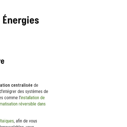
J Énergies
re
sation centralisée
de
'intégrer des systèmes de
ces comme l'
installation de
matisation réversible dans
oltaïques
, afin de vous