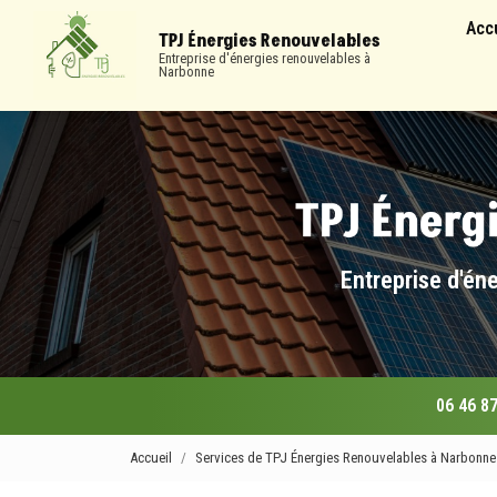
Navigation
Aller
Acc
au
TPJ Énergies Renouvelables
contenu
Entreprise d'énergies renouvelables à
Narbonne
principal
Entreprise d'én
06 46 87
Accueil
Services de TPJ Énergies Renouvelables à Narbonne