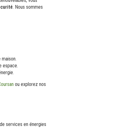
 Renouvelables, vous
curité
. Nous sommes
e maison.
re espace.
nergie.
 Coursan
ou explorez nos
de services en énergies