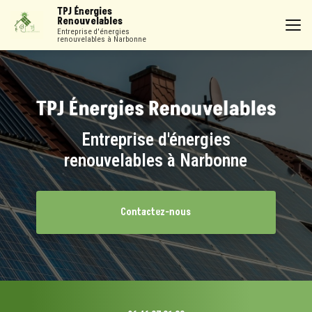
Aller
TPJ Énergies
au
Renouvelables
contenu
Entreprise d'énergies
renouvelables à Narbonne
principal
Entreprise d'énergies
renouvelables à Narbonne
Contactez-nous