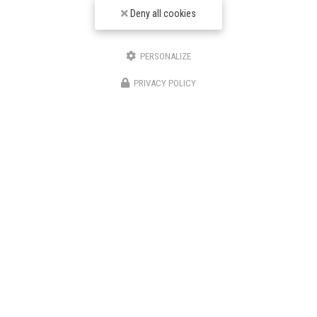
Deny all cookies
PERSONALIZE
PRIVACY POLICY
TPJ Énergies Renouvelables
Entreprise d'énergies renouvelables à Narbonne
3 bis avenue du Languedoc
11200 Canet
06 46 87 31 38
06 25 89 05 90
Suivez-nous sur les réseaux sociaux