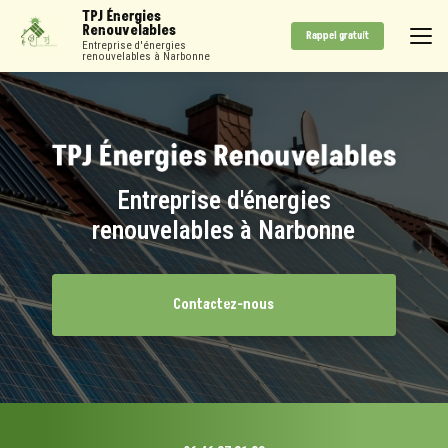
Aller
TPJ Énergies
au
Renouvelables
Rappel gratuit
contenu
Entreprise d'énergies
renouvelables à Narbonne
principal
Entreprise d'énergies
renouvelables à Narbonne
Contactez-nous