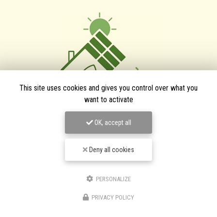
This site uses cookies and gives you control over what you
want to activate
TPJ Énergies Renouvelables
OK, accept all
Entreprise d'énergies renouvelables à Narbonne
Deny all cookies
3 bis avenue du Languedoc
11200 Canet
06 46 87 31 38
PERSONALIZE
06 25 89 05 90
PRIVACY POLICY
Suivez-nous sur les réseaux sociaux