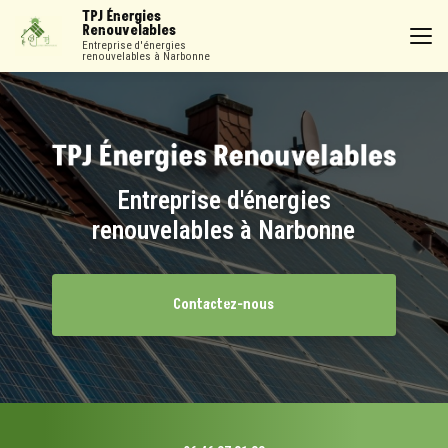
Aller
TPJ Énergies
au
Renouvelables
contenu
Entreprise d'énergies
renouvelables à Narbonne
principal
Entreprise d'énergies
renouvelables à Narbonne
Contactez-nous