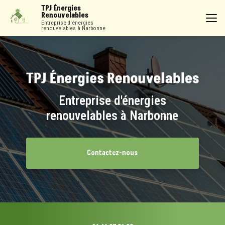
Aller
TPJ Énergies
au
Renouvelables
contenu
Entreprise d'énergies
renouvelables à Narbonne
principal
Entreprise d'énergies
renouvelables à Narbonne
Contactez-nous