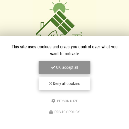
This site uses cookies and gives you control over what you
want to activate
TPJ Énergies Renouvelables
OK, accept all
Entreprise d'énergies renouvelables à Narbonne
3 bis avenue du Languedoc
Deny all cookies
11200 Canet
06 46 87 31 38
PERSONALIZE
06 25 89 05 90
Suivez-nous sur les réseaux sociaux
PRIVACY POLICY