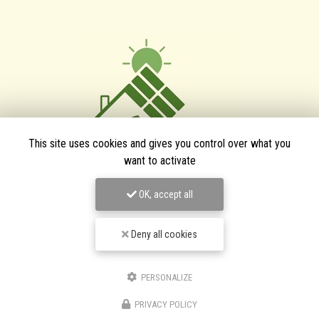
This site uses cookies and gives you control over what you
want to activate
TPJ Énergies Renouvelables
OK, accept all
Entreprise d'énergies renouvelables à Narbonne
Deny all cookies
3 bis avenue du Languedoc
11200 Canet
PERSONALIZE
06 46 87 31 38
06 25 89 05 90
PRIVACY POLICY
Suivez-nous sur les réseaux sociaux