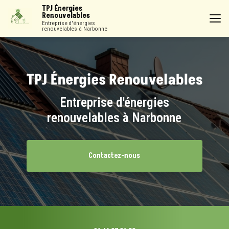
Aller
TPJ Énergies
au
Renouvelables
contenu
Entreprise d'énergies
renouvelables à Narbonne
principal
Entreprise d'énergies
renouvelables à Narbonne
Contactez-nous