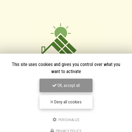
This site uses cookies and gives you control over what you
want to activate
OK, accept all
TPJ Énergies Renouvelables
Entreprise d'énergies renouvelables à Narbonne
Deny all cookies
3 bis avenue du Languedoc
11200 Canet
PERSONALIZE
06 46 87 31 38
06 25 89 05 90
PRIVACY POLICY