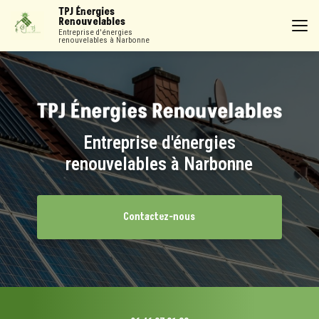
Aller
TPJ Énergies
au
Renouvelables
contenu
Entreprise d'énergies
renouvelables à Narbonne
principal
Entreprise d'énergies
renouvelables à Narbonne
Contactez-nous