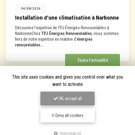
/2026
01/07
lation d’une climatisation à Narbonne
Instal
 l'expertise de TPJ Énergies Renouvelables à
Chez
TPJ
eChez
TPJ Énergies Renouvelables
, nous sommes
proposer 
notre expertise en matière d'
énergies
Narbonne 
ables…
Toute l'actualité
This site uses cookies and gives you control over what you
want to activate
OK, accept all
Deny all cookies
PERSONALIZE