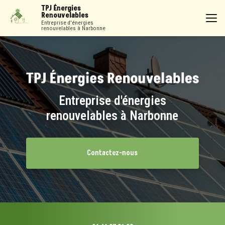
Aller
TPJ Énergies
au
Renouvelables
contenu
Entreprise d'énergies
renouvelables à Narbonne
principal
Entreprise d'énergies
renouvelables à Narbonne
Contactez-nous