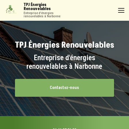
Aller
TPJ Énergies
au
Renouvelables
contenu
Entreprise d'énergies
renouvelables à Narbonne
principal
Entreprise d'énergies
renouvelables à Narbonne
Contactez-nous