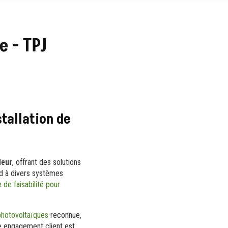
e - TPJ
stallation de
leur
, offrant des solutions
nd à divers systèmes
 de faisabilité pour
photovoltaïques
reconnue,
re engagement client est