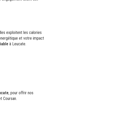
les exploitent les calories
 énergétique et votre impact
fiable
à Leucate.
ucate
, pour offrir nos
et Coursan.