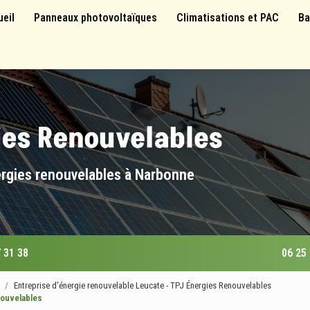
 principale
ueil
Panneaux photovoltaïques
Climatisations et PAC
Ba
ergies renouvelables à Narbonne
 31 38
06 25
Entreprise d'énergie renouvelable Leucate - TPJ Énergies Renouvelables
nouvelables