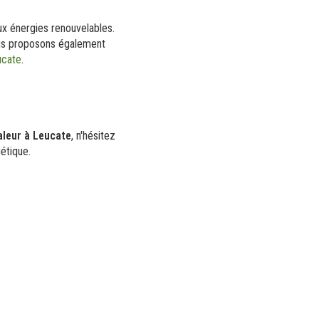
x énergies renouvelables.
us proposons également
ucate
.
aleur à Leucate
, n'hésitez
étique.